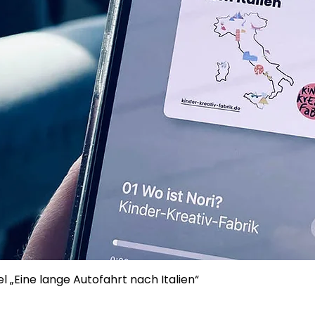
l „Eine lange Autofahrt nach Italien“
is