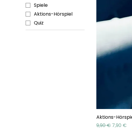
Spiele
Aktions-Hörspiel
Quiz
Aktions-Hörspie
Standardpreis
Sale-Pre
9,90 €
7,90 €