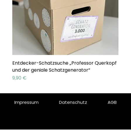
Entdecker-Schatzsuche „Professor Querkopf
und der geniale Schatzgenerator“
Preis
9,90 €
Impressum
Datenschutz
AGB
© 2025 by Kinder-Kreativ-Fabrik