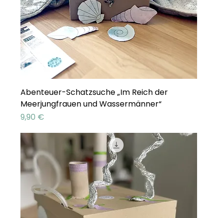
Abenteuer-Schatzsuche „Im Reich der
Meerjungfrauen und Wassermänner“
Preis
9,90 €