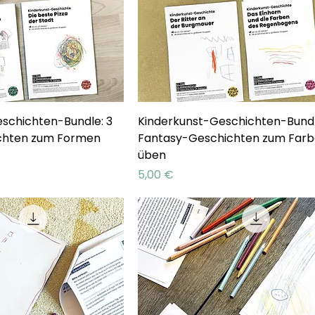
schichten-Bundle: 3
Kinderkunst-Geschichten-Bundl
chten zum Formen
Fantasy-Geschichten zum Far
üben
Preis
5,00 €