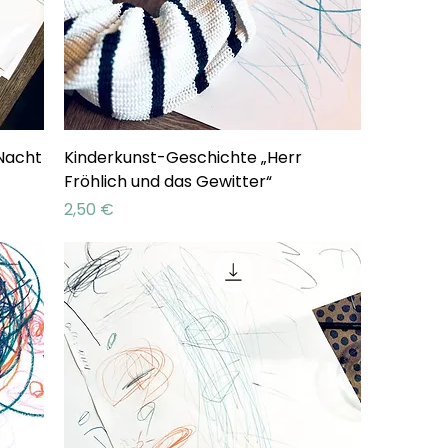
Nacht
Kinderkunst-Geschichte „Herr
Fröhlich und das Gewitter“
Preis
2,50 €