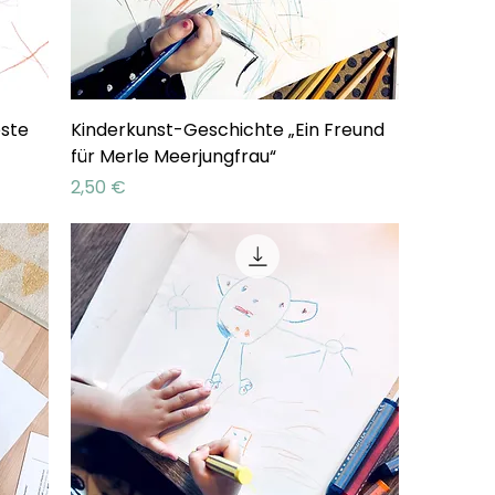
este
Kinderkunst-Geschichte „Ein Freund
für Merle Meerjungfrau“
Preis
2,50 €