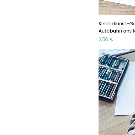
Kinderkunst-Ge
Autobahn ans 
Preis
2,50 €