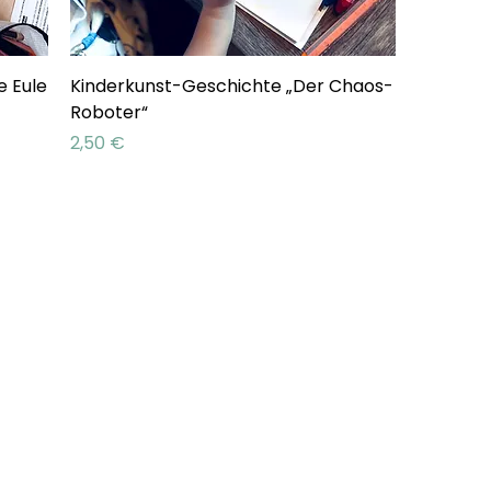
e Eule
Kinderkunst-Geschichte „Der Chaos-
Roboter“
Preis
2,50 €