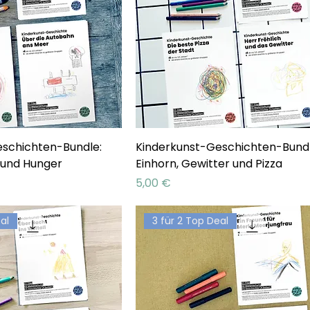
eschichten-Bundle:
Kinderkunst-Geschichten-Bundl
 und Hunger
Einhorn, Gewitter und Pizza
Preis
5,00 €
al
3 für 2 Top Deal