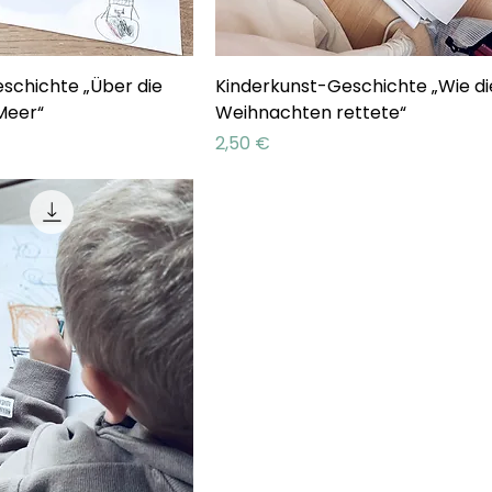
schichte „Über die
Kinderkunst-Geschichte „Wie di
Meer“
Weihnachten rettete“
Preis
2,50 €