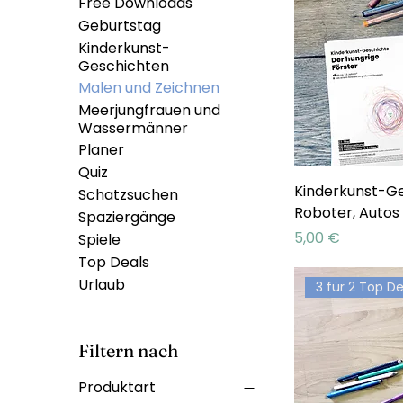
Free Downloads
Geburtstag
Kinderkunst-
Geschichten
Malen und Zeichnen
Meerjungfrauen und
Wassermänner
Planer
Quiz
Kinderkunst-G
Schatzsuchen
Roboter, Autos
Spaziergänge
Preis
5,00 €
Spiele
Top Deals
Urlaub
3 für 2 Top De
Filtern nach
Produktart