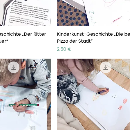
schichte „Der Ritter
Kinderkunst-Geschichte „Die b
uer“
Pizza der Stadt“
Preis
2,50 €