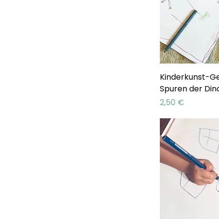
Kinderkunst-Ge
Spuren der Din
Preis
2,50 €