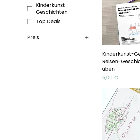
Kinderkunst-
Geschichten
Top Deals
Preis
Kinderkunst-Ge
2 €
5 €
Reisen-Geschi
üben
Preis
5,00 €