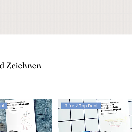
d Zeichnen
al
3 für 2 Top Deal