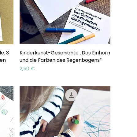
e: 3
Kinderkunst-Geschichte „Das Einhorn
ben
und die Farben des Regenbogens“
Preis
2,50 €