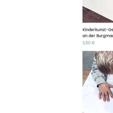
Kinderkunst-Ge
an der Burgma
Preis
2,50 €