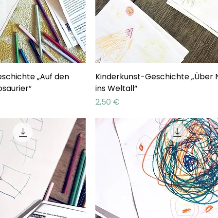
schichte „Auf den
Kinderkunst-Geschichte „Über 
osaurier“
ins Weltall“
Preis
2,50 €