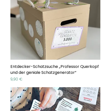
Entdecker-Schatzsuche „Professor Querkopf
und der geniale Schatzgenerator“
Preis
9,90 €