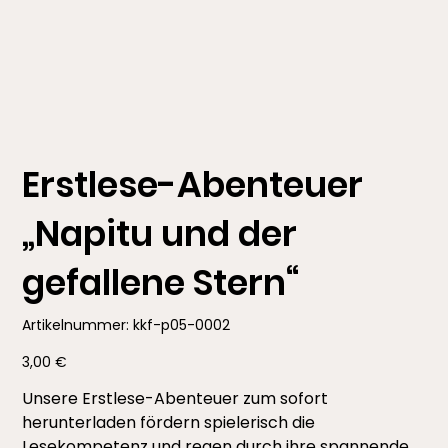
Erstlese-Abenteuer
„Napitu und der
gefallene Stern“
Artikelnummer:
Artikelnummer:
kkf-p05-0002
kkf-
p05-
0002
Preis
3,00 €
Unsere Erstlese-Abenteuer zum sofort
herunterladen fördern spielerisch die
Lesekompetenz und regen durch ihre spannende