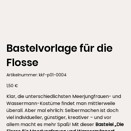
Bastelvorlage für die
Flosse
Artikelnummer:
Artikelnummer:
kkf-p01-0004
kkf-
p01-
0004
Preis
1,50 €
Klar, die unterschiedlichsten Meerjungfrauen- und
Wassermann-Kostüme findet man mittlerweile
überall. Aber mal ehrlich: Selbermachen ist doch
viel individueller, günstiger, kreativer – und vor
allem macht es mehr Spaß! Mit dieser
Bastelei „Die